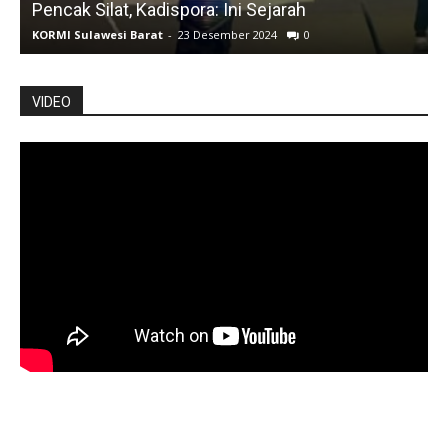
Pencak Silat, Kadispora: Ini Sejarah
KORMI Sulawesi Barat
-
23 Desember 2024
0
K
VIDEO