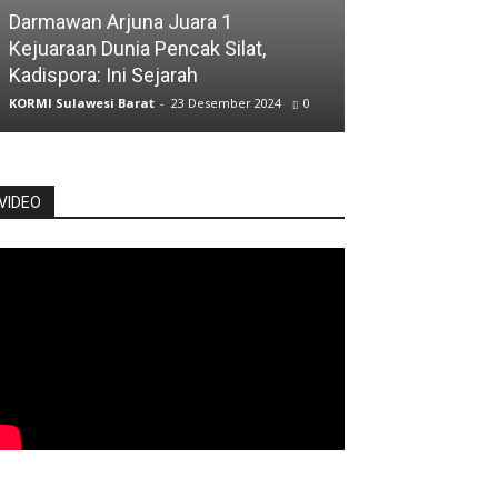
ATLET
Darmawan Arjuna Juara 1
Kejuaraan Dunia Pencak Silat,
Atlet Jalan Cep
Kadispora: Ini Sejarah
Posisi Kelima
KORMI Sulawesi Barat
-
23 Desember 2024
0
KORMI Sulawesi Ba
VIDEO