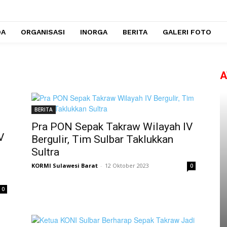
DA
ORGANISASI
INORGA
BERITA
GALERI FOTO
A
BERITA
Pra PON Sepak Takraw Wilayah IV
V
Bergulir, Tim Sulbar Taklukkan
Sultra
KORMI Sulawesi Barat
-
12 Oktober 2023
0
0