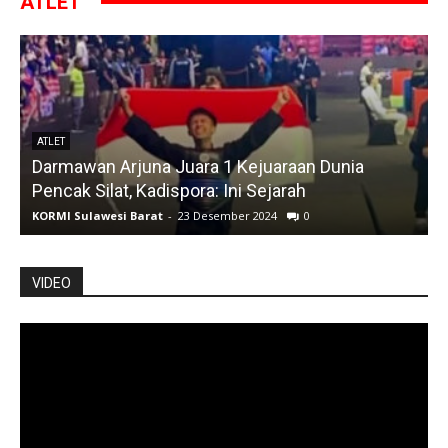
ATLET
ATLET
Darmawan Arjuna Juara 1 Kejuaraan Dunia
A
Pencak Silat, Kadispora: Ini Sejarah
KORMI Sulawesi Barat
-
23 Desember 2024
0
K
VIDEO