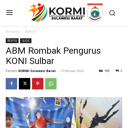
Beranda
BERITA
BERITA
SLIDE
ABM Rombak Pengurus
KONI Sulbar
Penulis
KORMI Sulawesi Barat
-
1 Februari 2023
199
0