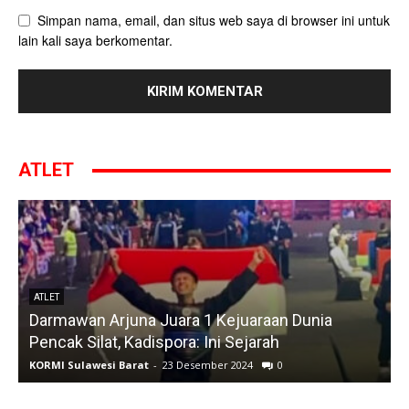
Simpan nama, email, dan situs web saya di browser ini untuk
lain kali saya berkomentar.
ATLET
ATLET
Darmawan Arjuna Juara 1 Kejuaraan Dunia
A
Pencak Silat, Kadispora: Ini Sejarah
KORMI Sulawesi Barat
-
23 Desember 2024
0
K