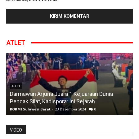
ATLET
ATLET
Darmawan Arjuna Juara 1 Kejuaraan Dunia
A
Pencak Silat, Kadispora: Ini Sejarah
KORMI Sulawesi Barat
-
23 Desember 2024
0
K
VIDEO