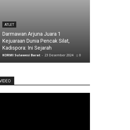
ATLET
ATLET
Darmawan Arjuna Juara 1
Kejuaraan Dunia Pencak Silat,
Atlet Jalan Cep
Kadispora: Ini Sejarah
Posisi Kelima
KORMI Sulawesi Barat
-
23 Desember 2024
0
KORMI Sulawesi Ba
VIDEO