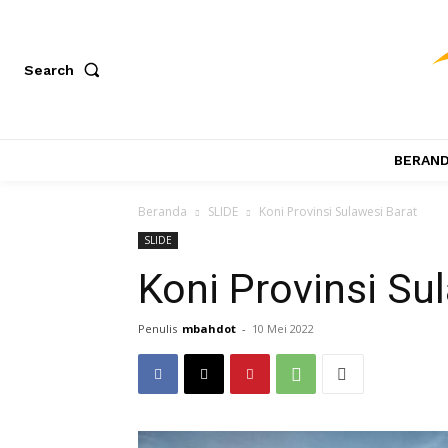
Search
BERAN
Beranda
SLIDE
Koni Provinsi Sulawesi Barat
SLIDE
Koni Provinsi Su
Penulis
mbahdot
-
10 Mei 2022