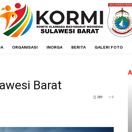
DA
ORGANISASI
INORGA
BERITA
GALERI FOTO
A
lawesi Barat
289
0