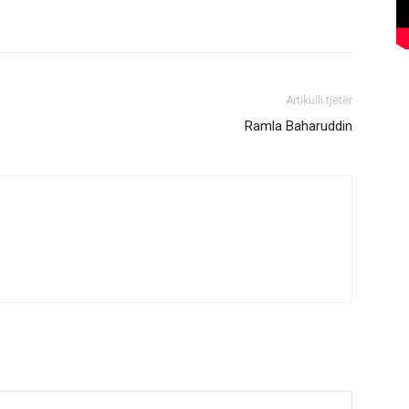
Artikulli tjetër
Ramla Baharuddin