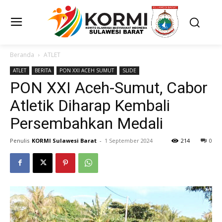
Beranda
ATLET
ATLET
BERITA
PON XXI ACEH SUMUT
SLIDE
PON XXI Aceh-Sumut, Cabor
Atletik Diharap Kembali
Persembahkan Medali
Penulis
KORMI Sulawesi Barat
-
1 September 2024
214
0