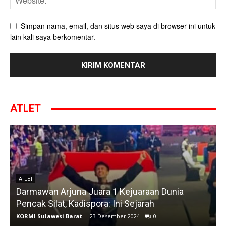
Simpan nama, email, dan situs web saya di browser ini untuk
lain kali saya berkomentar.
ATLET
ATLET
Darmawan Arjuna Juara 1 Kejuaraan Dunia
A
Pencak Silat, Kadispora: Ini Sejarah
KORMI Sulawesi Barat
-
23 Desember 2024
0
K