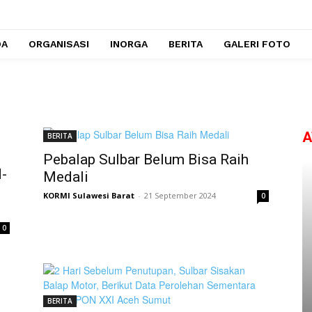
DA
ORGANISASI
INORGA
BERITA
GALERI FOTO
A
BERITA
Pebalap Sulbar Belum Bisa Raih
-
Medali
KORMI Sulawesi Barat
-
21 September 2024
0
0
BERITA