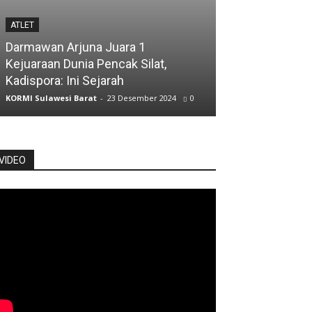
ATLET
ATLET
Darmawan Arjuna Juara 1
Kejuaraan Dunia Pencak Silat,
Atlet Jalan Cep
Kadispora: Ini Sejarah
Posisi Kelima
KORMI Sulawesi Barat
-
23 Desember 2024
0
KORMI Sulawesi Ba
VIDEO