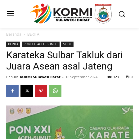
Beranda
BERITA
BERITA
PON XXI ACEH SUMUT
SLIDE
Karateka Sulbar Takluk dari
Juara Asean asal Jateng
Penulis
KORMI Sulawesi Barat
-
16 September 2024
123
0