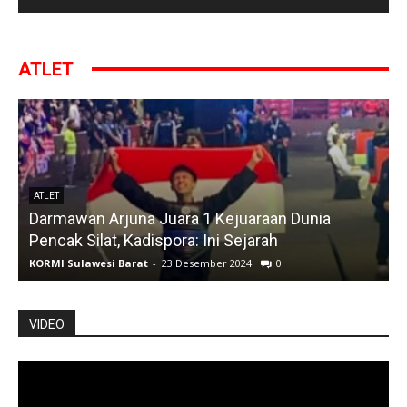
ATLET
ATLET
Darmawan Arjuna Juara 1 Kejuaraan Dunia
A
Pencak Silat, Kadispora: Ini Sejarah
KORMI Sulawesi Barat
-
23 Desember 2024
0
K
VIDEO