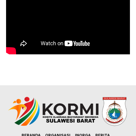
BERANDA
ORGANISASI
INORGA
BERITA