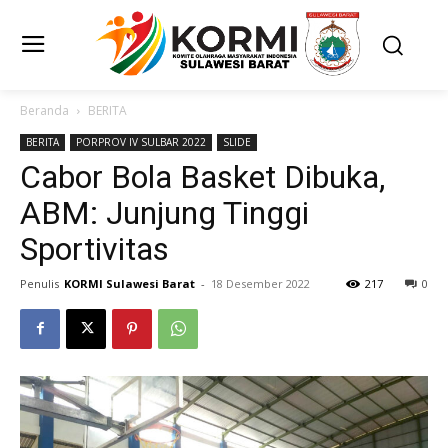
Beranda
BERITA
BERITA
PORPROV IV SULBAR 2022
SLIDE
Cabor Bola Basket Dibuka,
ABM: Junjung Tinggi
Sportivitas
Penulis
KORMI Sulawesi Barat
-
18 Desember 2022
217
0