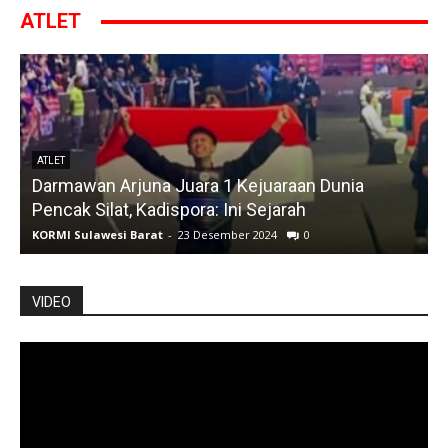
ATLET
ATLET
Darmawan Arjuna Juara 1 Kejuaraan Dunia
A
Pencak Silat, Kadispora: Ini Sejarah
KORMI Sulawesi Barat
-
23 Desember 2024
0
K
VIDEO