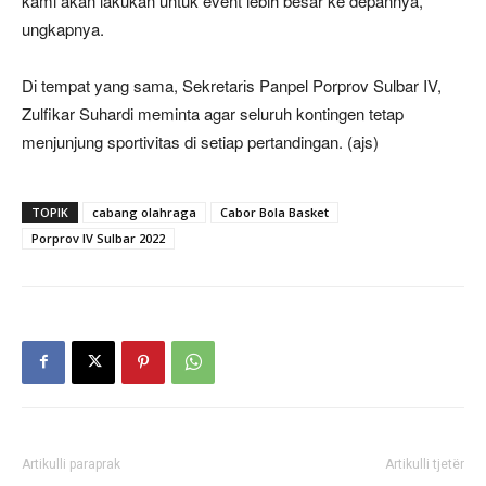
kami akan lakukan untuk event lebih besar ke depannya,”
ungkapnya.
Di tempat yang sama, Sekretaris Panpel Porprov Sulbar IV,
Zulfikar Suhardi meminta agar seluruh kontingen tetap
menjunjung sportivitas di setiap pertandingan. (ajs)
TOPIK
cabang olahraga
Cabor Bola Basket
Porprov IV Sulbar 2022
Artikulli paraprak
Artikulli tjetër