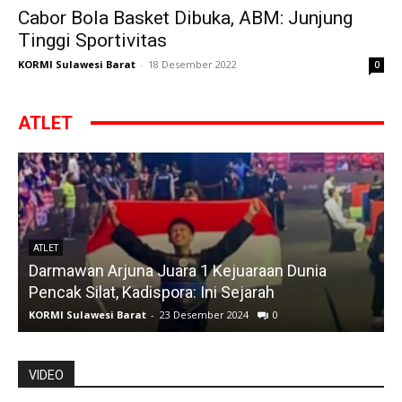
Cabor Bola Basket Dibuka, ABM: Junjung
Tinggi Sportivitas
KORMI Sulawesi Barat
-
18 Desember 2022
0
ATLET
ATLET
Darmawan Arjuna Juara 1 Kejuaraan Dunia
A
Pencak Silat, Kadispora: Ini Sejarah
KORMI Sulawesi Barat
-
23 Desember 2024
0
K
VIDEO