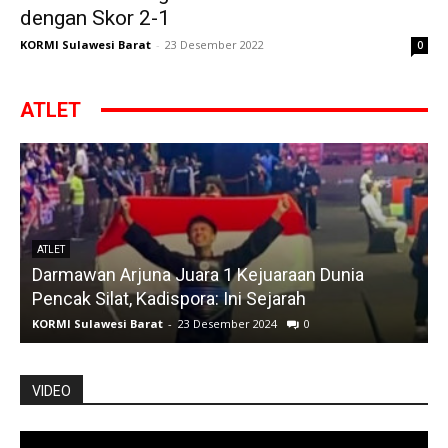
dengan Skor 2-1
KORMI Sulawesi Barat
-
23 Desember 2022
0
ATLET
ATLET
Darmawan Arjuna Juara 1 Kejuaraan Dunia
A
Pencak Silat, Kadispora: Ini Sejarah
KORMI Sulawesi Barat
-
23 Desember 2024
0
K
VIDEO