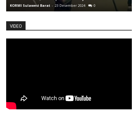
KORMI Sulawesi Barat
-
23 Desember 2024
0
K
VIDEO