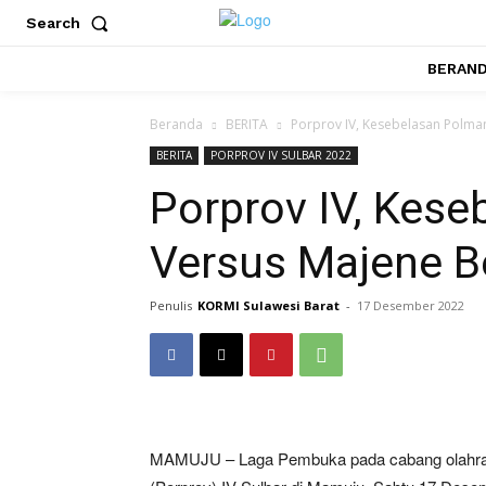
Search
BERAN
Beranda
BERITA
Porprov IV, Kesebelasan Polma
BERITA
PORPROV IV SULBAR 2022
Porprov IV, Kes
Versus Majene B
Penulis
KORMI Sulawesi Barat
-
17 Desember 2022
MAMUJU – Laga Pembuka pada cabang olahraga