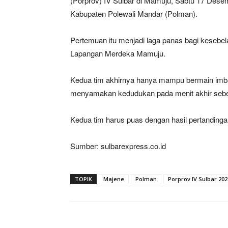
(Porprov) IV Sulbar di Mamuju, Sabtu 17 De
Kabupaten Polewali Mandar (Polman).
Pertemuan itu menjadi laga panas bagi kesebe
Lapangan Merdeka Mamuju.
Kedua tim akhirnya hanya mampu bermain imban
menyamakan kedudukan pada menit akhir sebelu
Kedua tim harus puas dengan hasil pertandinga
Sumber: sulbarexpress.co.id
TOPIK
Majene
Polman
Porprov IV Sulbar 202