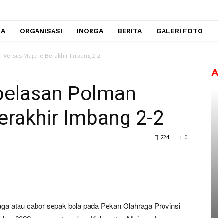
DA
ORGANISASI
INORGA
BERITA
GALERI FOTO
n Versus Majene Berakhir Imbang 2-2
A
ebelasan Polman
erakhir Imbang 2-2
224
0
 atau cabor sepak bola pada Pekan Olahraga Provinsi