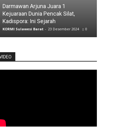
ATLET
Darmawan Arjuna Juara 1
Kejuaraan Dunia Pencak Silat,
Atlet Jalan Cep
Kadispora: Ini Sejarah
Posisi Kelima
KORMI Sulawesi Barat
-
23 Desember 2024
0
KORMI Sulawesi Ba
VIDEO