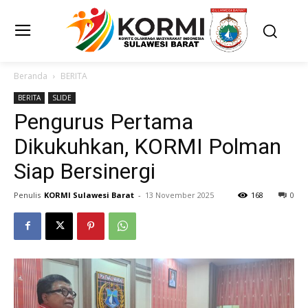
Beranda
BERITA
BERITA
SLIDE
Pengurus Pertama
Dikukuhkan, KORMI Polman
Siap Bersinergi
Penulis
KORMI Sulawesi Barat
-
13 November 2025
168
0