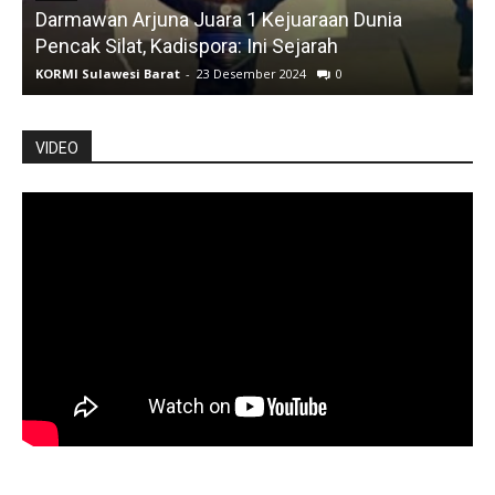
Darmawan Arjuna Juara 1 Kejuaraan Dunia
A
Pencak Silat, Kadispora: Ini Sejarah
KORMI Sulawesi Barat
-
23 Desember 2024
0
K
VIDEO