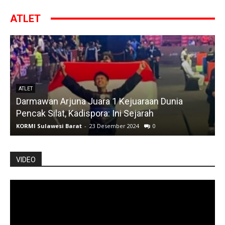
ATLET
ATLET
Darmawan Arjuna Juara 1 Kejuaraan Dunia
A
Pencak Silat, Kadispora: Ini Sejarah
KORMI Sulawesi Barat
-
23 Desember 2024
0
K
VIDEO