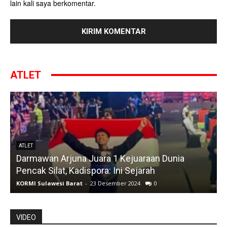
lain kali saya berkomentar.
ATLET
ATLET
Darmawan Arjuna Juara 1 Kejuaraan Dunia
A
Pencak Silat, Kadispora: Ini Sejarah
KORMI Sulawesi Barat
-
23 Desember 2024
0
K
VIDEO