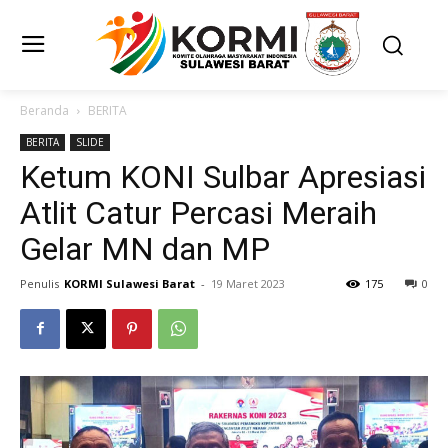
Beranda
BERITA
BERITA
SLIDE
Ketum KONI Sulbar Apresiasi
Atlit Catur Percasi Meraih
Gelar MN dan MP
Penulis
KORMI Sulawesi Barat
-
19 Maret 2023
175
0