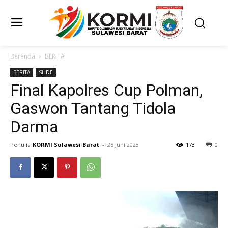
Beranda
BERITA
BERITA
SLIDE
Final Kapolres Cup Polman,
Gaswon Tantang Tidola
Darma
Penulis
KORMI Sulawesi Barat
-
25 Juni 2023
173
0