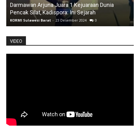
Darmawan Arjuna Juara 1 Kejuaraan Dunia
A
Pencak Silat, Kadispora: Ini Sejarah
KORMI Sulawesi Barat
-
23 Desember 2024
0
K
VIDEO