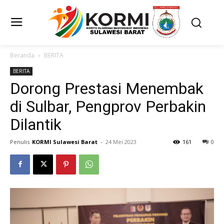
Beranda
BERITA
BERITA
Dorong Prestasi Menembak
di Sulbar, Pengprov Perbakin
Dilantik
Penulis
KORMI Sulawesi Barat
-
24 Mei 2023
161
0