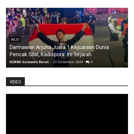
ATLET
Darmawan Arjuna Juara 1 Kejuaraan Dunia
A
Pencak Silat, Kadispora: Ini Sejarah
KORMI Sulawesi Barat
-
23 Desember 2024
0
K
VIDEO