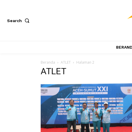
Search
BERAN
Beranda
ATLET
Halaman 2
ATLET