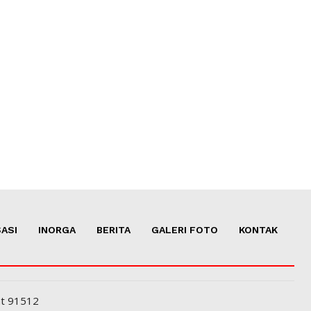
ASI
INORGA
BERITA
GALERI FOTO
KONTAK
at 91512