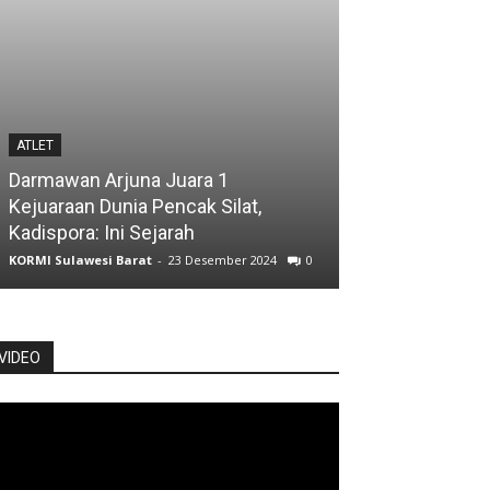
ATLET
ATLET
Darmawan Arjuna Juara 1
Atlet Jalan Cep
Kejuaraan Dunia Pencak Silat,
Posisi Kelima
Kadispora: Ini Sejarah
KORMI Sulawesi Ba
KORMI Sulawesi Barat
-
23 Desember 2024
0
0
VIDEO