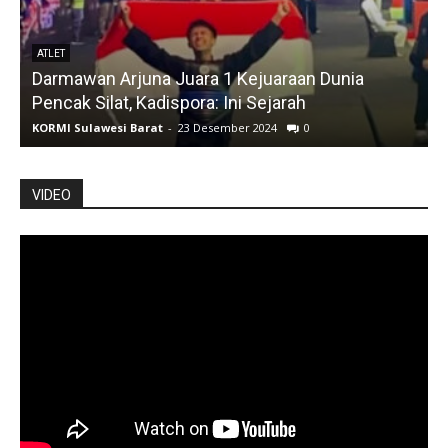
ATLET
Darmawan Arjuna Juara 1 Kejuaraan Dunia
A
Pencak Silat, Kadispora: Ini Sejarah
KORMI Sulawesi Barat
-
23 Desember 2024
0
K
VIDEO