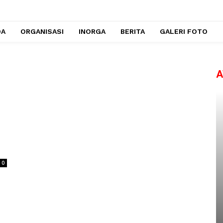
DA
ORGANISASI
INORGA
BERITA
GALERI FOTO
A
0