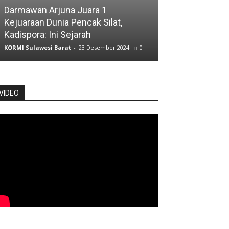
ATLET
Darmawan Arjuna Juara 1
Kejuaraan Dunia Pencak Silat,
Atlet Jalan Cep
Kadispora: Ini Sejarah
Posisi Kelima
KORMI Sulawesi Barat
-
23 Desember 2024
0
KORMI Sulawesi Ba
VIDEO