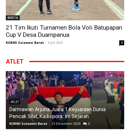
BERITA
21 Tim Ikuti Turnamen Bola Voli Batupapan
Cup V Desa Duampanua
KORMI Sulawesi Barat
-
6 Juli 2023
0
ATLET
ATLET
Darmawan Arjuna Juara 1 Kejuaraan Dunia
A
Pencak Silat, Kadispora: Ini Sejarah
KORMI Sulawesi Barat
-
23 Desember 2024
0
K