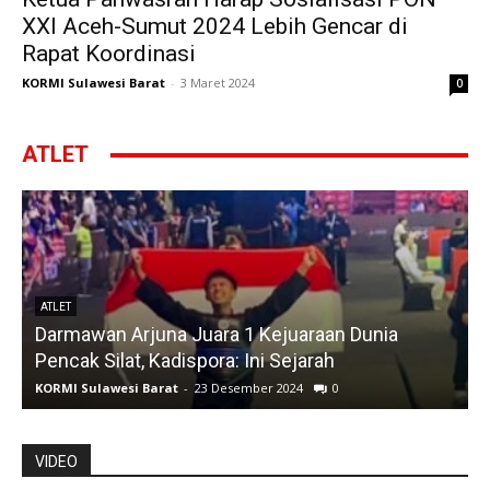
XXI Aceh-Sumut 2024 Lebih Gencar di
Rapat Koordinasi
KORMI Sulawesi Barat
-
3 Maret 2024
0
ATLET
ATLET
Darmawan Arjuna Juara 1 Kejuaraan Dunia
A
Pencak Silat, Kadispora: Ini Sejarah
KORMI Sulawesi Barat
-
23 Desember 2024
0
K
VIDEO