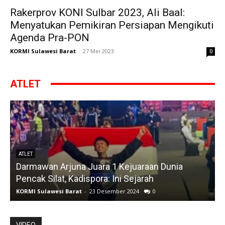
Rakerprov KONI Sulbar 2023, Ali Baal:
Menyatukan Pemikiran Persiapan Mengikuti
Agenda Pra-PON
KORMI Sulawesi Barat
-
27 Mei 2023
0
ATLET
ATLET
Darmawan Arjuna Juara 1 Kejuaraan Dunia
A
Pencak Silat, Kadispora: Ini Sejarah
KORMI Sulawesi Barat
-
23 Desember 2024
0
K
VIDEO