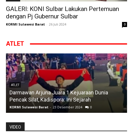
GALERI: KONI Sulbar Lakukan Pertemuan
dengan Pj Gubernur Sulbar
KORMI Sulawesi Barat
-
26 Juli 2024
0
ATLET
ATLET
Darmawan Arjuna Juara 1 Kejuaraan Dunia
A
Pencak Silat, Kadispora: Ini Sejarah
KORMI Sulawesi Barat
-
23 Desember 2024
0
K
VIDEO