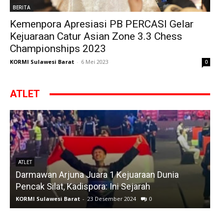
BERITA
Kemenpora Apresiasi PB PERCASI Gelar
Kejuaraan Catur Asian Zone 3.3 Chess
Championships 2023
KORMI Sulawesi Barat
-
6 Mei 2023
0
ATLET
ATLET
Darmawan Arjuna Juara 1 Kejuaraan Dunia
A
Pencak Silat, Kadispora: Ini Sejarah
KORMI Sulawesi Barat
-
23 Desember 2024
0
K