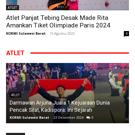
ATLET
Atlet Panjat Tebing Desak Made Rita
Amankan Tiket Olimpiade Paris 2024
KORMI Sulawesi Barat
-
15 Agustus 2023
0
ATLET
ATLET
Darmawan Arjuna Juara 1 Kejuaraan Dunia
A
Pencak Silat, Kadispora: Ini Sejarah
KORMI Sulawesi Barat
-
23 Desember 2024
0
K