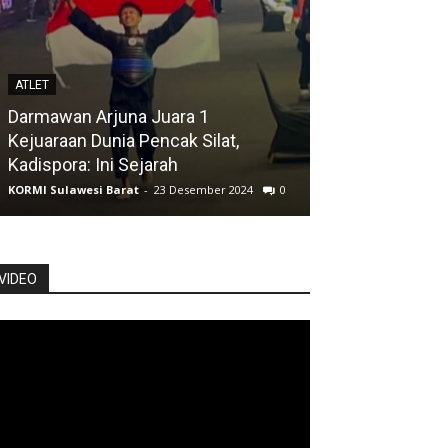
ATLET
ATLET
Darmawan Arjuna Juara 1
Atlet Jalan Cep
Kejuaraan Dunia Pencak Silat,
Posisi Kelima
Kadispora: Ini Sejarah
KORMI Sulawesi Ba
KORMI Sulawesi Barat
-
23 Desember 2024
0
0
VIDEO