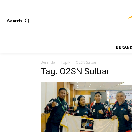
Search
BERAN
Beranda
Topik
O2SN Sulbar
Tag: O2SN Sulbar