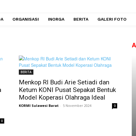
DA
ORGANISASI
INORGA
BERITA
GALERI FOTO
A
BERITA
Menkop RI Budi Arie Setiadi dan
a
Ketum KONI Pusat Sepakat Bentuk
Model Koperasi Olahraga Ideal
KORMI Sulawesi Barat
-
5 November 2024
0
0