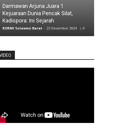
ATLET
Darmawan Arjuna Juara 1
Kejuaraan Dunia Pencak Silat,
Atlet Jalan Cep
Kadispora: Ini Sejarah
Posisi Kelima
KORMI Sulawesi Barat
-
23 Desember 2024
0
KORMI Sulawesi Ba
VIDEO