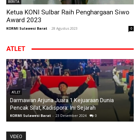
BERITA
Ketua KONI Sulbar Raih Penghargaan Siwo
Award 2023
KORMI Sulawesi Barat
-
28 Agustus 2023
0
ATLET
ATLET
Darmawan Arjuna Juara 1 Kejuaraan Dunia
A
Pencak Silat, Kadispora: Ini Sejarah
KORMI Sulawesi Barat
-
23 Desember 2024
0
K
VIDEO