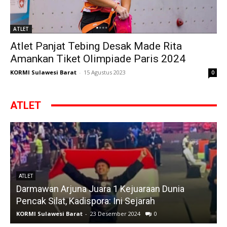
ATLET
Atlet Panjat Tebing Desak Made Rita
Amankan Tiket Olimpiade Paris 2024
KORMI Sulawesi Barat
-
15 Agustus 2023
0
ATLET
ATLET
Darmawan Arjuna Juara 1 Kejuaraan Dunia
A
Pencak Silat, Kadispora: Ini Sejarah
KORMI Sulawesi Barat
-
23 Desember 2024
0
K