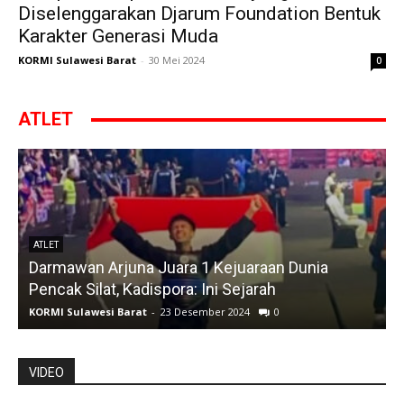
Diselenggarakan Djarum Foundation Bentuk
Karakter Generasi Muda
KORMI Sulawesi Barat
-
30 Mei 2024
0
ATLET
ATLET
Darmawan Arjuna Juara 1 Kejuaraan Dunia
A
Pencak Silat, Kadispora: Ini Sejarah
KORMI Sulawesi Barat
-
23 Desember 2024
0
K
VIDEO