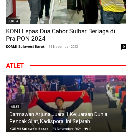
BERITA
KONI Lepas Dua Cabor Sulbar Berlaga di
Pra PON 2024
KORMI Sulawesi Barat
-
11 November 2023
0
ATLET
ATLET
Darmawan Arjuna Juara 1 Kejuaraan Dunia
A
Pencak Silat, Kadispora: Ini Sejarah
KORMI Sulawesi Barat
-
23 Desember 2024
0
K