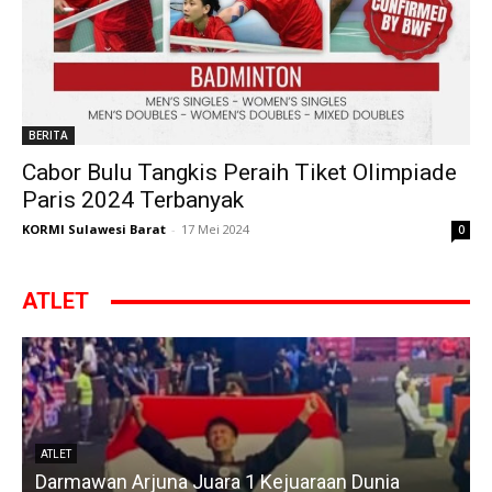
BERITA
Cabor Bulu Tangkis Peraih Tiket Olimpiade
Paris 2024 Terbanyak
KORMI Sulawesi Barat
-
17 Mei 2024
0
ATLET
ATLET
Darmawan Arjuna Juara 1 Kejuaraan Dunia
A