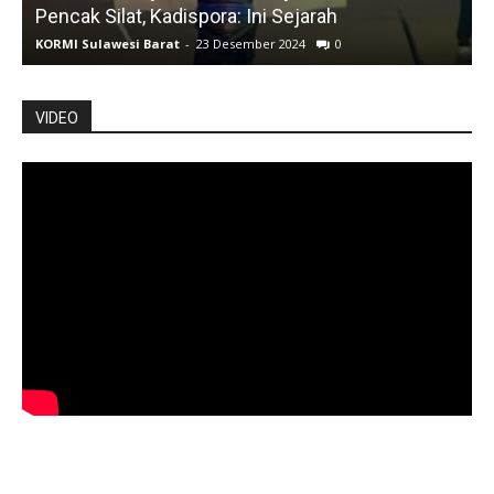
Pencak Silat, Kadispora: Ini Sejarah
KORMI Sulawesi Barat
-
23 Desember 2024
0
K
VIDEO