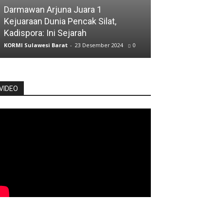
ATLET
Darmawan Arjuna Juara 1
Kejuaraan Dunia Pencak Silat,
Atlet Jalan Cep
Kadispora: Ini Sejarah
Posisi Kelima
KORMI Sulawesi Barat
-
23 Desember 2024
0
KORMI Sulawesi Ba
VIDEO