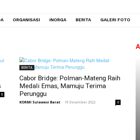
DA
ORGANISASI
INORGA
BERITA
GALERI FOTO
A
BERITA
Cabor Bridge: Polman-Mateng Raih
s
Medali Emas, Mamuju Terima
Perunggu
0
KORMI Sulawesi Barat
-
19 Desember 2022
0