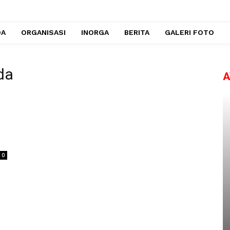
DA
ORGANISASI
INORGA
BERITA
GALERI FOTO
da
A
0