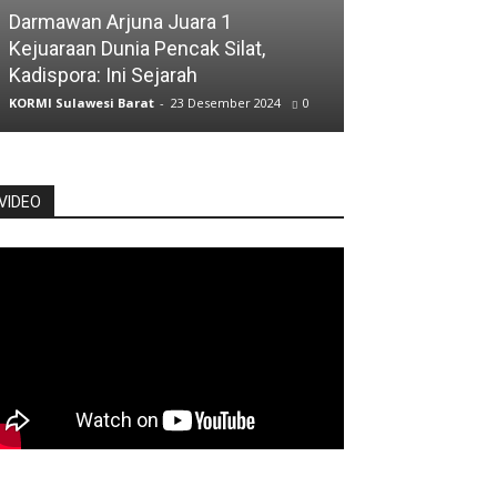
ATLET
Darmawan Arjuna Juara 1
Kejuaraan Dunia Pencak Silat,
Atlet Jalan Cep
Kadispora: Ini Sejarah
Posisi Kelima
KORMI Sulawesi Barat
-
23 Desember 2024
0
KORMI Sulawesi Ba
VIDEO