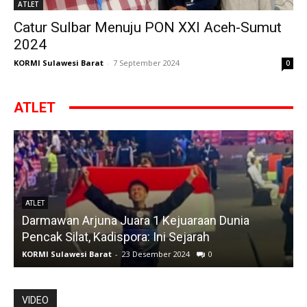
ATLET
Catur Sulbar Menuju PON XXI Aceh-Sumut
2024
KORMI Sulawesi Barat
-
7 September 2024
0
ATLET
ATLET
Darmawan Arjuna Juara 1 Kejuaraan Dunia
A
Pencak Silat, Kadispora: Ini Sejarah
KORMI Sulawesi Barat
-
23 Desember 2024
0
K
VIDEO