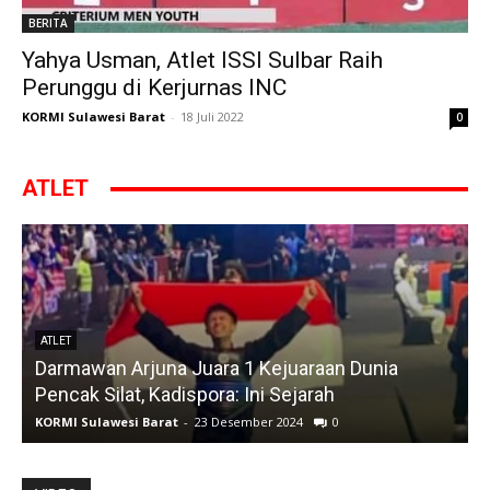
BERITA
Yahya Usman, Atlet ISSI Sulbar Raih
Perunggu di Kerjurnas INC
KORMI Sulawesi Barat
-
18 Juli 2022
0
ATLET
ATLET
Darmawan Arjuna Juara 1 Kejuaraan Dunia
A
Pencak Silat, Kadispora: Ini Sejarah
KORMI Sulawesi Barat
-
23 Desember 2024
0
K