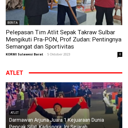
BERITA
Pelepasan Tim Atlit Sepak Takraw Sulbar
Mengikuti Pra-PON, Prof Zudan: Pentingnya
Semangat dan Sportivitas
KORMI Sulawesi Barat
-
5 Oktober 2023
0
ATLET
ATLET
Darmawan Arjuna Juara 1 Kejuaraan Dunia
A
Pencak Silat, Kadispora: Ini Sejarah