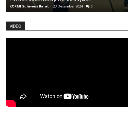
KORMI Sulawesi Barat
-
23 Desember 2024
0
K
VIDEO